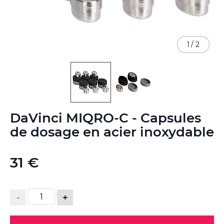
1
/
2
Skip
DaVinci MIQRO-C - Capsules
to
the
de dosage en acier inoxydable
beginning
of
the
31 €
images
gallery
-
+