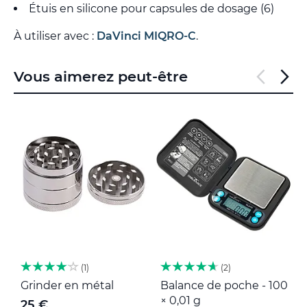
Étuis en silicone pour capsules de dosage (6)
À utiliser avec :
DaVinci MIQRO-C
.
Vous aimerez peut-être
1
2
Grinder en métal
Balance de poche - 100
M
× 0,01 g
25 €