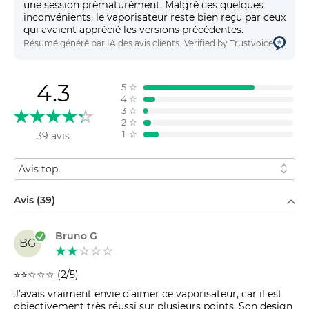
une session prématurément. Malgré ces quelques
inconvénients, le vaporisateur reste bien reçu par ceux
qui avaient apprécié les versions précédentes.
Résumé généré par IA des avis clients
Verified by Trustvoice
4.3
5
☆
4
☆
3
☆
2
☆
1
☆
39 avis
Trier par
Filtrer par
Avis (39)
Bruno G
BG
⭐⭐☆☆☆ (2/5)
J’avais vraiment envie d’aimer ce vaporisateur, car il est
objectivement très réussi sur plusieurs points. Son design