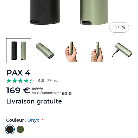
1
/
29
Skip
PAX 4
to
the
4.3
39 avis
beginning
169 €
229 €
of
Vous économisez :
60 €
the
Livraison gratuite
images
gallery
Couleur :
Onyx