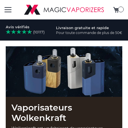
Mon pa
Basculer
Avis vérifiés
Livraison gratuite et rapide
la
(10117)
Pour toute commande de plus de 50€
rcher
navigation
Vaporisateurs
Wolkenkraft