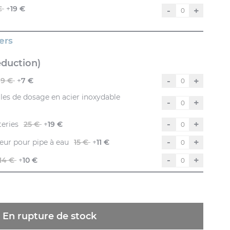
€
+
19 €
-
+
ers
éduction)
-
+
9 €
+
7 €
es de dosage en acier inoxydable
-
+
-
+
teries
25 €
+
19 €
-
+
 - Adaptateur pour pipe à eau
15 €
+
11 €
-
+
14 €
+
10 €
En rupture de stock