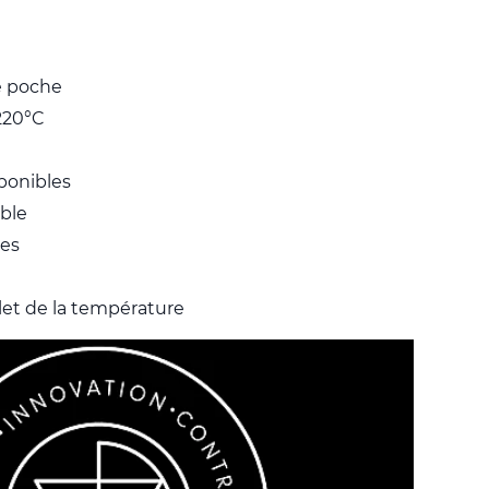
e poche
220°C
sponibles
ble
des
let de la température