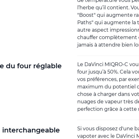
de température vous per
l’herbe qu’il contient. V
"Boost" qui augmente ra
Paths" qui augmente la 
autre aspect impression
chauffer complètement 
jamais à attendre bien 
Le DaVinci MIQRO-C vous d
le du four réglable
four jusqu’à 50%. Cela v
vos préférences, par exem
maximum du potentiel de
chose à charger dans vo
nuages de vapeur très den
perfection grâce à cette 
Si vous disposez d'une 
e interchangeable
vapoter avec le DaVinci