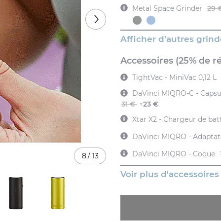
Metal Space Grinder
29 
Afficher d’autres grind
Accessoires (25% de r
TightVac - MiniVac 0,12 L
DaVinci MIQRO-C - Capsul
31 €
+
23 €
Xtar X2 - Chargeur de bat
DaVinci MIQRO
DaVinci MIQRO - Coque
8
/
13
Voir plus d'accessoires