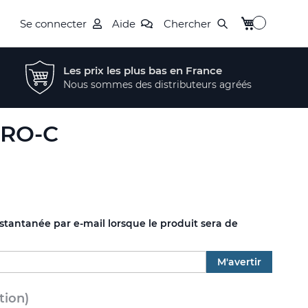
Mon panier
Se connecter
Aide
Chercher
Les prix les plus bas en France
Nous sommes des distributeurs agréés
QRO-C
nstantanée par e-mail lorsque le produit sera de
M'avertir
tion)