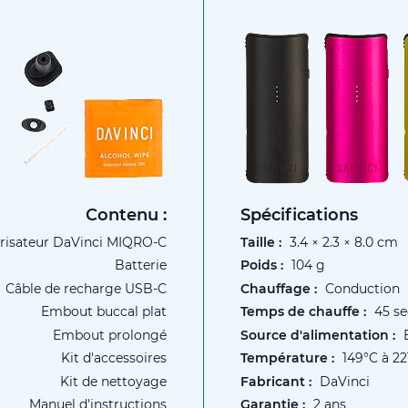
Contenu :
Spécifications
Plus
risateur DaVinci MIQRO-C
Taille :
3.4 × 2.3 × 8.0 cm
d’information
Batterie
Poids :
104 g
Câble de recharge USB-C
Chauffage :
Conduction
Embout buccal plat
Temps de chauffe :
45 s
Embout prolongé
Source d'alimentation :
Kit d'accessoires
Température :
149°C à 22
Kit de nettoyage
Fabricant :
DaVinci
Manuel d'instructions
Garantie :
2 ans