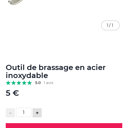
1
/
1
Skip
Outil de brassage en acier
to
the
inoxydable
beginning
5.0
1 avis
of
the
5 €
images
gallery
-
+