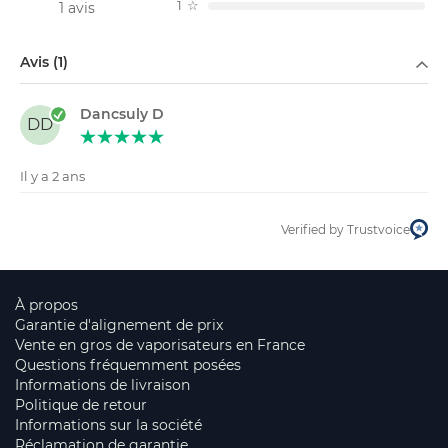
1
☆
1 avis
Filtrer par
Avis (1)
Dancsuly D
DD
Il y a 2 ans
Verified by Trustvoice
À propos
Garantie d'alignement de prix
Vente en gros de vaporisateurs en France
Questions fréquemment posées
Informations de livraison
Politique de retour
Informations sur la société
Réclamation de garantie