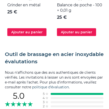
Grinder en métal
Balance de poche - 100
M
× 0,01 g
25 €
25 €
Ajouter au panier
Ajouter au panier
Outil de brassage en acier inoxydable
évalutations
Nous n'affichons que des avis authentiques de clients
vérifiés. Les invitations à laisser un avis sont envoyées par
e-mail après l'achat. Pour plus d'informations, veuillez
consulter notre
politique d'évaluation
.
5.0
5
☆
4
☆
3
☆
2
☆