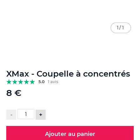
1
/
1
Skip
XMax - Coupelle à concentrés
to
the
5.0
1 avis
beginning
8 €
of
the
images
gallery
-
+
Ajouter au panier