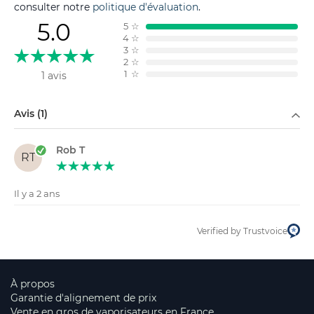
consulter notre
politique d'évaluation
.
5.0
5
☆
4
☆
3
☆
2
☆
1
☆
1 avis
Filtrer par
Avis (1)
Rob T
RT
Il y a 2 ans
Verified by Trustvoice
À propos
Garantie d'alignement de prix
Vente en gros de vaporisateurs en France