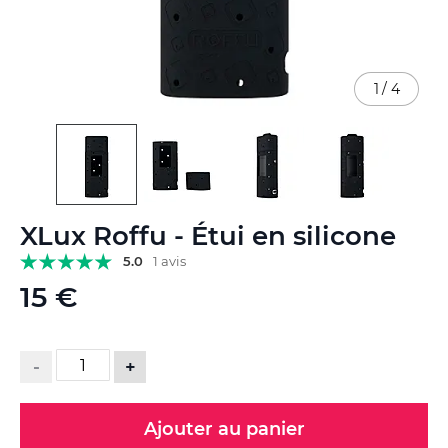
1
/
4
Skip
XLux Roffu - Étui en silicone
to
the
5.0
1 avis
beginning
15 €
of
the
images
gallery
-
+
Ajouter au panier