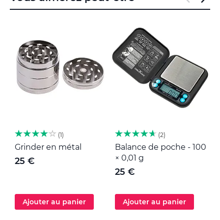
1
2
Grinder en métal
Balance de poche - 100
M
× 0,01 g
25 €
25 €
Ajouter au panier
Ajouter au panier