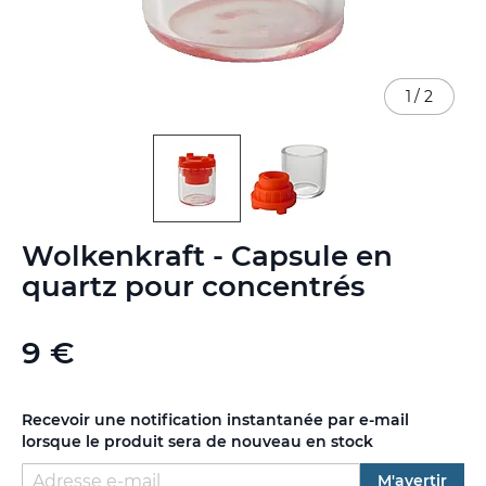
1
/
2
Skip
Wolkenkraft - Capsule en
to
the
quartz pour concentrés
beginning
of
the
9 €
images
gallery
Recevoir une notification instantanée par e-mail
lorsque le produit sera de nouveau en stock
M'avertir