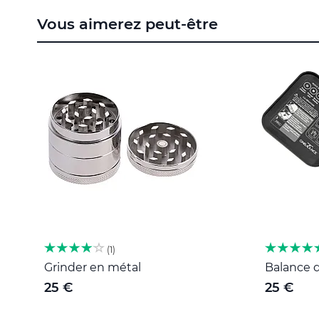
to
Vous aimerez peut-être
the
beginning
of
the
images
gallery
1
Grinder en métal
Balance d
25 €
25 €