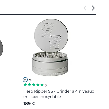
2
Herb Ripper SS - Grinder à 4 niveaux
Outil
en acier inoxydable
5 €
189 €