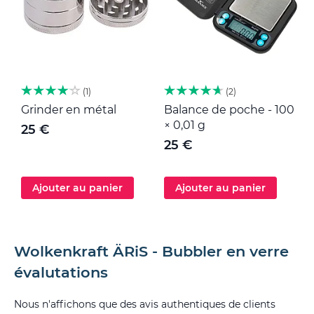
1
2
Grinder en métal
Balance de poche - 100
M
× 0,01 g
25 €
25 €
Ajouter au panier
Ajouter au panier
Wolkenkraft ÄRiS - Bubbler en verre
évalutations
Nous n'affichons que des avis authentiques de clients