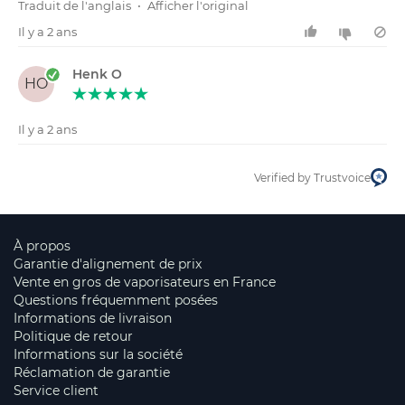
Traduit de l'anglais
•
Afficher l'original
Il y a 2 ans
Henk O
HO
Il y a 2 ans
Verified by Trustvoice
À propos
Garantie d'alignement de prix
Vente en gros de vaporisateurs en France
Questions fréquemment posées
Informations de livraison
Politique de retour
Informations sur la société
Réclamation de garantie
Service client