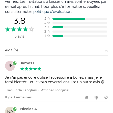
vérifiés. Les invitations à laisser un avis sont envoyées par
e-mail après l'achat. Pour plus d'informations, veuillez
consulter notre
politique d'évaluation
.
3.8
5
☆
4
☆
3
☆
2
☆
1
☆
5 avis
Filtrer par
Avis (5)
James E
JE
Je n'ai pas encore utilisé l'accessoire à bulles, mais je le
ferai bientôt... et je vous enverrai ensuite un autre avis 😉
Traduit de l'anglais
•
Afficher l'original
Il y a 3 semaines
Nicolas A
NA