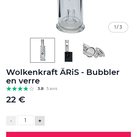
1
/
3
Skip
Wolkenkraft ÄRiS - Bubbler
to
the
en verre
beginning
3.8
5 avis
of
the
22 €
images
gallery
-
+