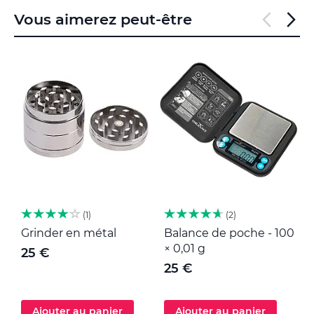
Vous aimerez peut-être
1
2
Grinder en métal
Balance de poche - 100
M
× 0,01 g
25 €
25 €
Ajouter au panier
Ajouter au panier