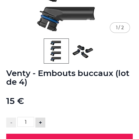
1
/
2
Skip
Venty - Embouts buccaux (lot
to
the
de 4)
beginning
of
the
15 €
images
gallery
-
+