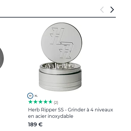
2
Herb Ripper SS - Grinder à 4 niveaux
Outil
en acier inoxydable
5 €
189 €