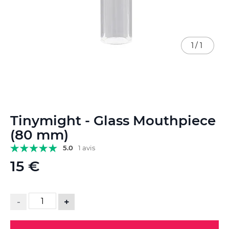
1
/
1
Skip
Tinymight - Glass Mouthpiece
to
the
(80 mm)
beginning
5.0
1 avis
of
the
15 €
images
gallery
-
+