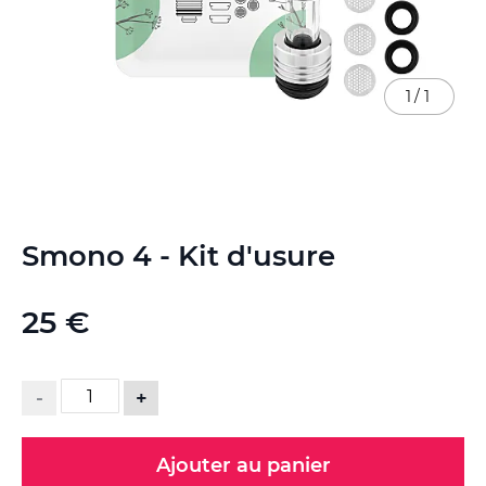
1
/
1
Skip
Smono 4 - Kit d'usure
to
the
beginning
25 €
of
the
images
gallery
-
+
Ajouter au panier