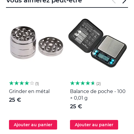
Vous aimerez peut-être
1
2
Grinder en métal
Balance de poche - 100
M
× 0,01 g
25 €
25 €
Ajouter au panier
Ajouter au panier