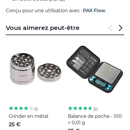
Conçu pour une utilisation avec :
PAX Flow
.
Vous aimerez peut-être
1
2
Grinder en métal
Balance de poche - 100
M
× 0,01 g
25 €