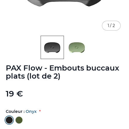
1
/
2
Skip
PAX Flow - Embouts buccaux
to
the
plats (lot de 2)
beginning
of
the
19 €
images
gallery
Couleur :
Onyx