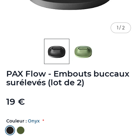
1
/
2
Skip
PAX Flow - Embouts buccaux
to
the
surélevés (lot de 2)
beginning
of
the
19 €
images
gallery
Couleur :
Onyx