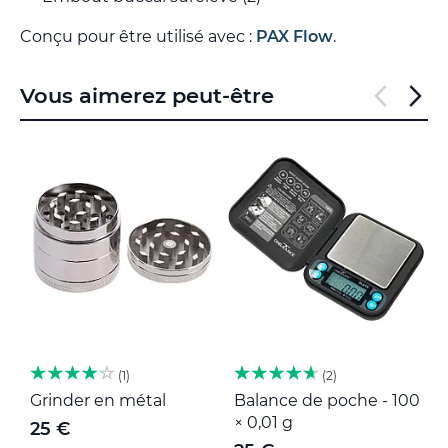
Conçu pour être utilisé avec :
PAX Flow
.
Vous aimerez peut-être
1
2
Grinder en métal
Balance de poche - 100
M
× 0,01 g
25 €