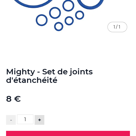
1
/
1
Skip
Mighty - Set de joints
to
the
d'étanchéité
beginning
of
the
8 €
images
gallery
-
+