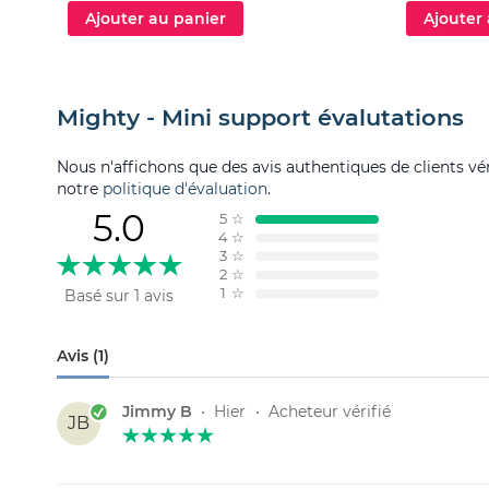
Ajouter au panier
Ajouter
Mighty - Mini support évalutations
Nous n'affichons que des avis authentiques de clients véri
notre
politique d'évaluation
.
5.0
5
☆
4
☆
3
☆
2
☆
1
☆
Basé sur 1 avis
Avis (1)
Jimmy B
•
Hier
•
Acheteur vérifié
JB