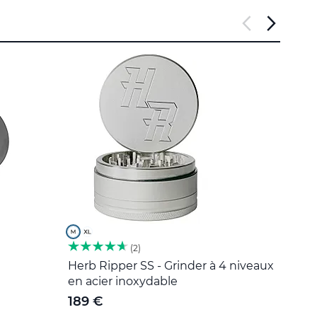
2
Herb Ripper SS - Grinder à 4 niveaux
Outil
en acier inoxydable
5 €
189 €