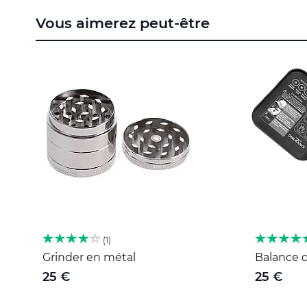
to
Vous aimerez peut-être
the
beginning
of
the
images
gallery
1
Grinder en métal
Balance d
25 €
25 €