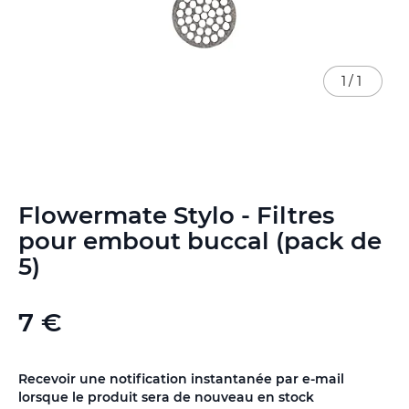
1
/
1
Skip
Flowermate Stylo - Filtres
to
the
pour embout buccal (pack de
beginning
5)
of
the
images
7 €
gallery
Recevoir une notification instantanée par e-mail
lorsque le produit sera de nouveau en stock