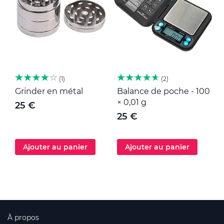
1
2
Grinder en métal
Balance de poche - 100
M
× 0,01 g
25 €
25 €
Ajouter au panier
Ajouter au panier
À propos