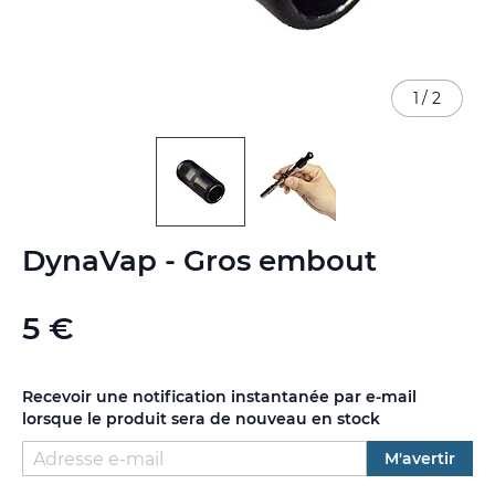
1
/
2
Skip
DynaVap - Gros embout
to
the
beginning
5 €
of
the
images
gallery
Recevoir une notification instantanée par e-mail
lorsque le produit sera de nouveau en stock
M'avertir