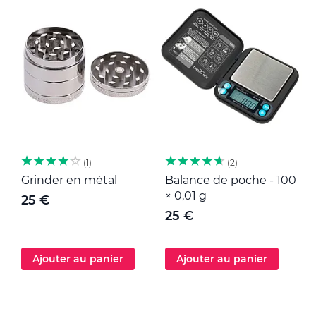
1
2
Grinder en métal
Balance de poche - 100
M
× 0,01 g
25 €
25 €
Ajouter au panier
Ajouter au panier