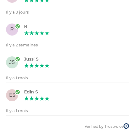
Il y a 9 jours
R
R
Il y a 2 semaines
Jussi S
JS
Il y a 1 mois
Edin S
ES
Il y a 1 mois
Verified by Trustvoice