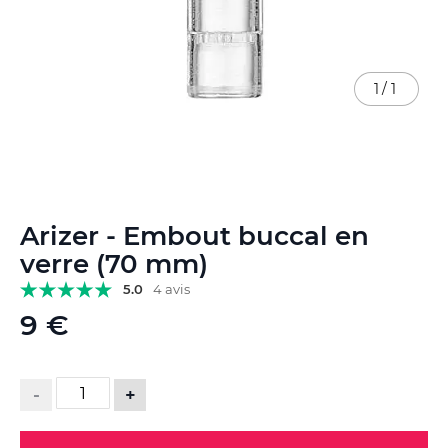
1
/
1
Skip
Arizer - Embout buccal en
to
the
verre (70 mm)
beginning
5.0
4 avis
of
the
9 €
images
gallery
-
+