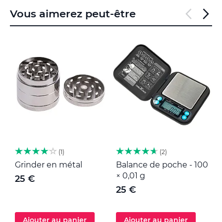
Vous aimerez peut-être
1
2
Grinder en métal
Balance de poche - 100
M
× 0,01 g
25 €
25 €
Ajouter au panier
Ajouter au panier