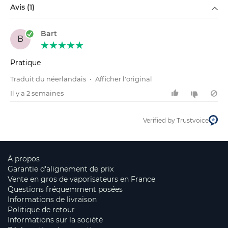
Avis (1)
Bart
B
Pratique
Traduit du néerlandais
•
Afficher l'original
Il y a 2 semaines
Verified by Trustvoice
À propos
Garantie d'alignement de prix
Vente en gros de vaporisateurs en France
Questions fréquemment posées
Informations de livraison
Politique de retour
Informations sur la société