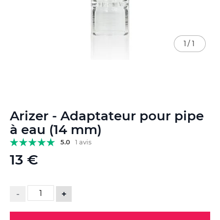
1
/
1
Skip
Arizer - Adaptateur pour pipe
to
the
à eau (14 mm)
beginning
5.0
1 avis
of
the
13 €
images
gallery
-
+