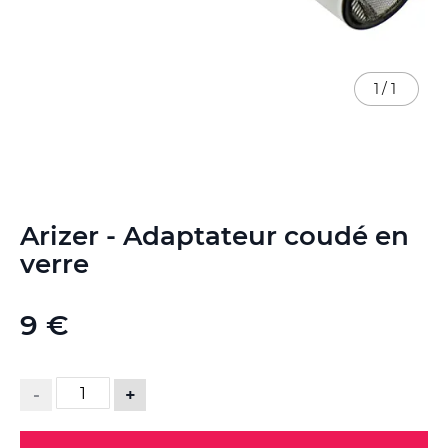
1
/
1
Skip
Arizer - Adaptateur coudé en
to
the
verre
beginning
of
the
9 €
images
gallery
-
+