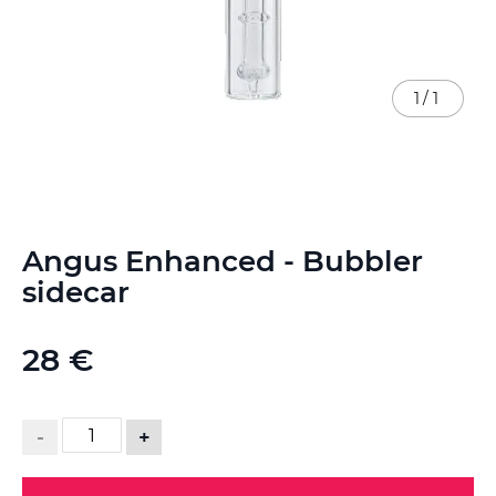
1
/
1
Skip
Angus Enhanced - Bubbler
to
the
sidecar
beginning
of
the
28 €
images
gallery
-
+