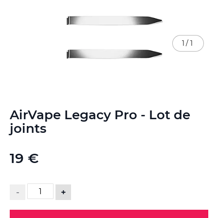
1
/
1
Skip
AirVape Legacy Pro - Lot de
to
the
joints
beginning
of
the
19 €
images
gallery
-
+