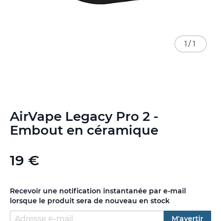
1
/
1
Skip
AirVape Legacy Pro 2 -
to
the
Embout en céramique
beginning
of
the
19 €
images
gallery
Recevoir une notification instantanée par e-mail
lorsque le produit sera de nouveau en stock
M'avertir