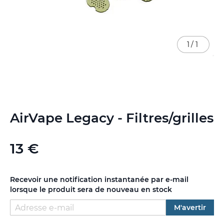
1
/
1
Skip
AirVape Legacy - Filtres/grilles
to
the
beginning
13 €
of
the
images
gallery
Recevoir une notification instantanée par e-mail
lorsque le produit sera de nouveau en stock
M'avertir