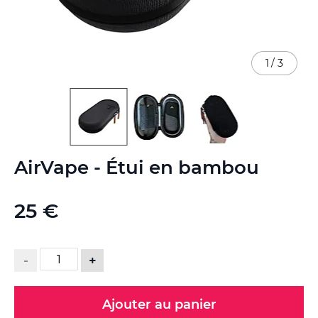
1
/
3
Skip
AirVape - Étui en bambou
to
the
beginning
25 €
of
the
images
gallery
-
+
Ajouter au panier