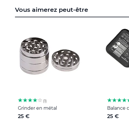
to
Vous aimerez peut-être
the
beginning
of
the
images
gallery
1
Grinder en métal
Balance d
25 €
25 €