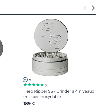
2
Herb Ripper SS - Grinder à 4 niveaux
Outil
en acier inoxydable
5 €
189 €