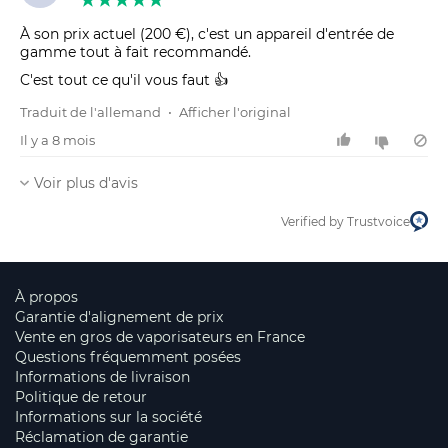
À son prix actuel (200 €), c'est un appareil d'entrée de
gamme tout à fait recommandé.
C'est tout ce qu'il vous faut 👍
Traduit de l'allemand
•
Afficher l'original
Il y a 8 mois
Voir plus d'avis
Verified by Trustvoice
À propos
Garantie d'alignement de prix
Vente en gros de vaporisateurs en France
Questions fréquemment posées
Informations de livraison
Politique de retour
Informations sur la société
Réclamation de garantie