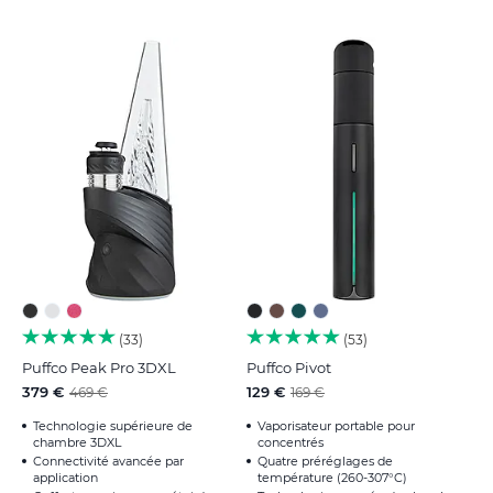
33
53
Puffco Peak Pro 3DXL
Puffco Pivot
379 €
129 €
469 €
169 €
Technologie supérieure de
Vaporisateur portable pour
chambre 3DXL
concentrés
Connectivité avancée par
Quatre préréglages de
application
température (260-307°C)