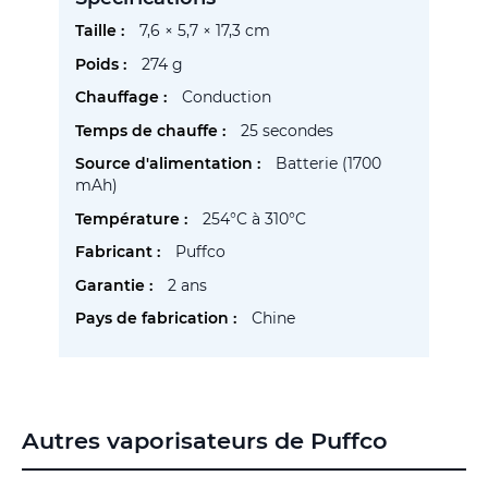
Plus
7,6 × 5,7 × 17,3 cm
d’information
274 g
Conduction
25 secondes
Batterie (1700
mAh)
254°C à 310°C
Puffco
2 ans
Chine
Autres vaporisateurs de Puffco