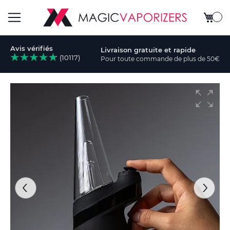
Mon pa
Basculer
Avis vérifiés
Livraison gratuite et rapide
la
(10117)
Pour toute commande de plus de 50€
cher
navigation
Skip
to
the
end
of
the
images
gallery