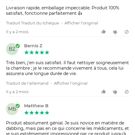
Livraison rapide, emballage impeccable. Produit 100%
satisfait, fonctionne parfaitement 👍
Traduit Traduit du tchèque
•
Afficher l'original
Il y a 2 mois
Bernis Z
BZ
Très bien, j'en suis satisfait. Il faut nettoyer soigneusement
la chambre ; je le recommande vivement à tous, cela lui
assurera une longue durée de vie.
Traduit de l'allemand
•
Afficher l'original
Il y a 2 mois
Matthew B
MB
Produit absolument génial. Je suis novice en matière de
dabbing, mais pas en ce qui concerne les médicaments, et
je suis extrêmement impressionné par ce produit jusqu'à