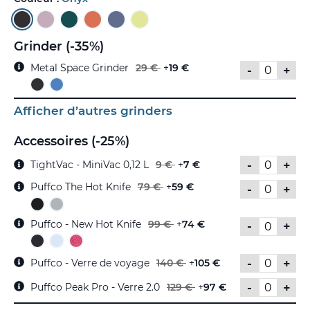
Grinder (-35%)
Metal Space Grinder
29 €
+
19 €
-
+
Afficher d’autres grinders
Accessoires (-25%)
-
+
TightVac - MiniVac 0,12 L
9 €
+
7 €
Puffco The Hot Knife
79 €
+
59 €
-
+
Puffco - New Hot Knife
99 €
+
74 €
-
+
-
+
Puffco - Verre de voyage
140 €
+
105 €
-
+
Puffco Peak Pro - Verre 2.0
129 €
+
97 €