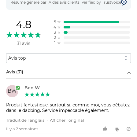
Résumé généré par IA des avis clients
Verified by Trustvoice
4.8
5
☆
4
☆
3
☆
2
☆
1
☆
31 avis
Trier par
Filtrer par
Avis (31)
Ben W
BW
Produit fantastique, surtout si, comme moi, vous débutez
dans le dabbing. Service impeccable également.
Traduit de l'anglais
•
Afficher l'original
Il y a 2 semaines