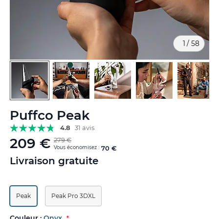
1
/
58
Skip
Puffco Peak
to
the
4.8
31 avis
beginning
209 €
279 €
of
Vous économisez :
70 €
the
Livraison gratuite
images
gallery
Peak
Peak Pro 3DXL
Couleur :
Onyx