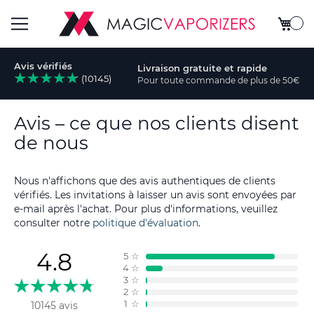
Mon pa
Basculer
Avis vérifiés
Livraison gratuite et rapide
la
(10145)
Pour toute commande de plus de 50€
rcher
navigation
Avis – ce que nos clients disent
de nous
Nous n'affichons que des avis authentiques de clients
vérifiés. Les invitations à laisser un avis sont envoyées par
e-mail après l'achat. Pour plus d'informations, veuillez
consulter notre
politique d'évaluation
.
4.8
5
☆
4
☆
3
☆
2
☆
1
☆
10145 avis